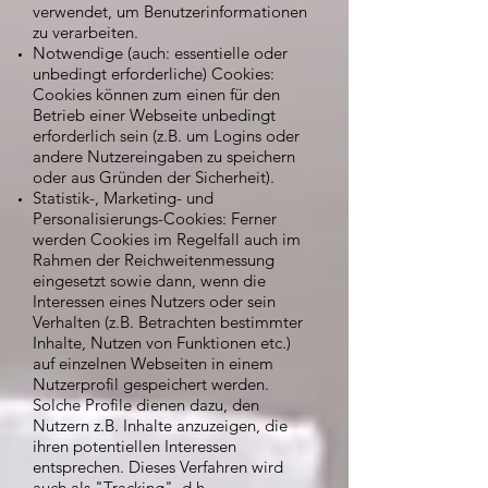
verwendet, um Benutzerinformationen
zu verarbeiten.
Notwendige (auch: essentielle oder
unbedingt erforderliche) Cookies:
Cookies können zum einen für den
Betrieb einer Webseite unbedingt
erforderlich sein (z.B. um Logins oder
andere Nutzereingaben zu speichern
oder aus Gründen der Sicherheit).
Statistik-, Marketing- und
Personalisierungs-Cookies: Ferner
werden Cookies im Regelfall auch im
Rahmen der Reichweitenmessung
eingesetzt sowie dann, wenn die
Interessen eines Nutzers oder sein
Verhalten (z.B. Betrachten bestimmter
Inhalte, Nutzen von Funktionen etc.)
auf einzelnen Webseiten in einem
Nutzerprofil gespeichert werden.
Solche Profile dienen dazu, den
Nutzern z.B. Inhalte anzuzeigen, die
ihren potentiellen Interessen
entsprechen. Dieses Verfahren wird
auch als "Tracking", d.h.,