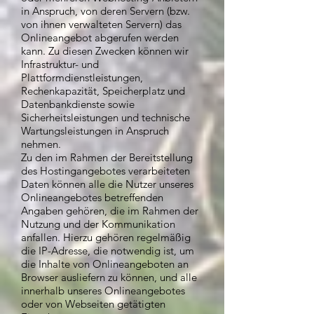
in Anspruch, von deren Servern (bzw.
von ihnen verwalteten Servern) das
Onlineangebot abgerufen werden
kann. Zu diesen Zwecken können wir
Infrastruktur- und
Plattformdienstleistungen,
Rechenkapazität, Speicherplatz und
Datenbankdienste sowie
Sicherheitsleistungen und technische
Wartungsleistungen in Anspruch
nehmen.
Zu den im Rahmen der Bereitstellung
des Hostingangebotes verarbeiteten
Daten können alle die Nutzer unseres
Onlineangebotes betreffenden
Angaben gehören, die im Rahmen der
Nutzung und der Kommunikation
anfallen. Hierzu gehören regelmäßig
die IP-Adresse, die notwendig ist, um
die Inhalte von Onlineangeboten an
Browser ausliefern zu können, und alle
innerhalb unseres Onlineangebotes
oder von Webseiten getätigten