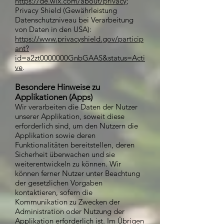
https://de.wix.com/about/privacy
;
Privacy Shield (Gewährleistung
Datenschutzniveau bei Verarbeitung
von Daten in den USA):
https://www.privacyshield.gov/particip
ant?
id=a2zt0000000GnbGAAS&status=Acti
ve
.
Besondere Hinweise zu
Applikationen (Apps)
Wir verarbeiten die Daten der Nutzer
unserer Applikation, soweit diese
erforderlich sind, um den Nutzern die
Applikation sowie deren
Funktionalitäten bereitstellen, deren
Sicherheit überwachen und sie
weiterentwickeln zu können. Wir
können ferner Nutzer unter Beachtung
der gesetzlichen Vorgaben
kontaktieren, sofern die
Kommunikation zu Zwecken der
Administration oder Nutzung der
Applikation erforderlich ist. Im Übrigen