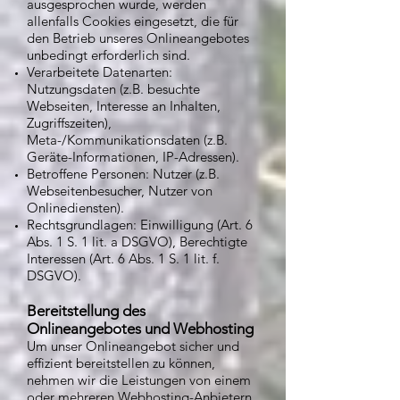
ausgesprochen wurde, werden
allenfalls Cookies eingesetzt, die für
den Betrieb unseres Onlineangebotes
unbedingt erforderlich sind.
Verarbeitete Datenarten:
Nutzungsdaten (z.B. besuchte
Webseiten, Interesse an Inhalten,
Zugriffszeiten),
Meta-/Kommunikationsdaten (z.B.
Geräte-Informationen, IP-Adressen).
Betroffene Personen: Nutzer (z.B.
Webseitenbesucher, Nutzer von
Onlinediensten).
Rechtsgrundlagen: Einwilligung (Art. 6
Abs. 1 S. 1 lit. a DSGVO), Berechtigte
Interessen (Art. 6 Abs. 1 S. 1 lit. f.
DSGVO).
Bereitstellung des
Onlineangebotes und Webhosting
Um unser Onlineangebot sicher und
effizient bereitstellen zu können,
nehmen wir die Leistungen von einem
oder mehreren Webhosting-Anbietern