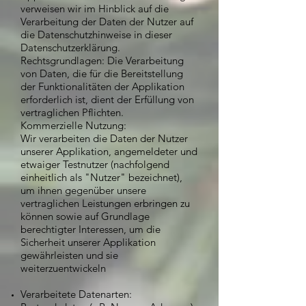
verweisen wir im Hinblick auf die
Verarbeitung der Daten der Nutzer auf
die Datenschutzhinweise in dieser
Datenschutzerklärung.
Rechtsgrundlagen: Die Verarbeitung
von Daten, die für die Bereitstellung
der Funktionalitäten der Applikation
erforderlich ist, dient der Erfüllung von
vertraglichen Pflichten.
Kommerzielle Nutzung:
Wir verarbeiten die Daten der Nutzer
unserer Applikation, angemeldeter und
etwaiger Testnutzer (nachfolgend
einheitlich als "Nutzer" bezeichnet),
um ihnen gegenüber unsere
vertraglichen Leistungen erbringen zu
können sowie auf Grundlage
berechtigter Interessen, um die
Sicherheit unserer Applikation
gewährleisten und sie
weiterzuentwickeln
Verarbeitete Datenarten: