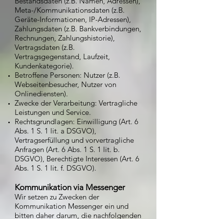
Bestandsdaten (z.B. Namen, Adressen),
Meta-/Kommunikationsdaten (z.B.
Geräte-Informationen, IP-Adressen),
Zahlungsdaten (z.B. Bankverbindungen,
Rechnungen, Zahlungshistorie),
Vertragsdaten (z.B.
Vertragsgegenstand, Laufzeit,
Kundenkategorie).
Betroffene Personen: Nutzer (z.B.
Webseitenbesucher, Nutzer von
Onlinediensten).
Zwecke der Verarbeitung: Vertragliche
Leistungen und Service.
Rechtsgrundlagen: Einwilligung (Art. 6
Abs. 1 S. 1 lit. a DSGVO),
Vertragserfüllung und vorvertragliche
Anfragen (Art. 6 Abs. 1 S. 1 lit. b.
DSGVO), Berechtigte Interessen (Art. 6
Abs. 1 S. 1 lit. f. DSGVO).
Kommunikation via Messenger
Wir setzen zu Zwecken der
Kommunikation Messenger ein und
bitten daher darum, die nachfolgenden