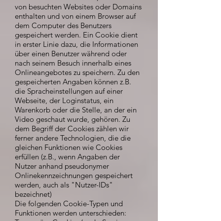
von besuchten Websites oder Domains
enthalten und von einem Browser auf
dem Computer des Benutzers
gespeichert werden. Ein Cookie dient
in erster Linie dazu, die Informationen
über einen Benutzer während oder
nach seinem Besuch innerhalb eines
Onlineangebotes zu speichern. Zu den
gespeicherten Angaben können z.B.
die Spracheinstellungen auf einer
Webseite, der Loginstatus, ein
Warenkorb oder die Stelle, an der ein
Video geschaut wurde, gehören. Zu
dem Begriff der Cookies zählen wir
ferner andere Technologien, die die
gleichen Funktionen wie Cookies
erfüllen (z.B., wenn Angaben der
Nutzer anhand pseudonymer
Onlinekennzeichnungen gespeichert
werden, auch als "Nutzer-IDs"
bezeichnet)
Die folgenden Cookie-Typen und
Funktionen werden unterschieden: