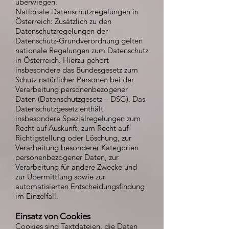
überwiegen.
Nationale Datenschutzregelungen in
Österreich: Zusätzlich zu den
Datenschutzregelungen der
Datenschutz-Grundverordnung gelten
nationale Regelungen zum Datenschutz
in Österreich. Hierzu gehört
insbesondere das Bundesgesetz zum
Schutz natürlicher Personen bei der
Verarbeitung personenbezogener
Daten (Datenschutzgesetz – DSG). Das
Datenschutzgesetz enthält
insbesondere Spezialregelungen zum
Recht auf Auskunft, zum Recht auf
Richtigstellung oder Löschung, zur
Verarbeitung besonderer Kategorien
personenbezogener Daten, zur
Verarbeitung für andere Zwecke und
zur Übermittlung sowie zur
automatisierten Entscheidungsfindung
im Einzelfall.
Einsatz von Cookies
Cookies sind Textdateien, die Daten