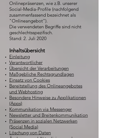
Onlinepräsenzen, wie z.B. unserer
Social-Media-Profile (nachfolgend
zusammenfassend bezeichnet als
"Onlineangebot“).
Die verwendeten Begriffe sind nicht
geschlechtsspezifisch.
Stand: 2. Juli 2020
Inhaltsübersicht
Einleitung
Verantwortlicher
Übersicht der Verarbeitungen
Maßgebliche Rechtsgrundlagen
Einsatz von Cookies
Bereitstellung des Onlineangebotes
und Webhosting
Besondere Hinweise zu Applikationen
(Apps)
Kommunikation via Messenger
Newsletter und Breitenkommunikation
Präsenzen in sozialen Netzwerken
(Social Media)
Löschung von Daten