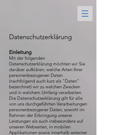
Datenschutzerklärung
Einleitung
Mit der folgenden
Datenschutzerklärung möchten wir Sie
darüber aufklären, welche Arten Ihrer
personenbezogenen Daten
(nachfolgend auch kurz als "Daten“
bezeichnet) wir zu welchen Zwecken
und in welchem Umfang verarbeiten.
Die Datenschutzerklärung gilt für alle
von uns durchgeführten Verarbeitungen
personenbezogener Daten, sowohl im
Rahmen der Erbringung unserer
Leistungen als auch insbesondere auf
unseren Webseiten, in mobilen
Applikationen sowie innerhalb externer