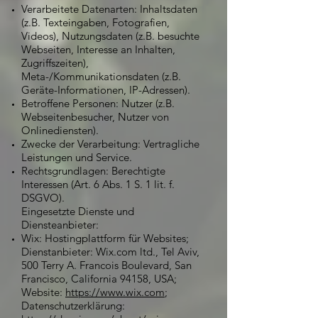
Verarbeitete Datenarten: Inhaltsdaten
(z.B. Texteingaben, Fotografien,
Videos), Nutzungsdaten (z.B. besuchte
Webseiten, Interesse an Inhalten,
Zugriffszeiten),
Meta-/Kommunikationsdaten (z.B.
Geräte-Informationen, IP-Adressen).
Betroffene Personen: Nutzer (z.B.
Webseitenbesucher, Nutzer von
Onlinediensten).
Zwecke der Verarbeitung: Vertragliche
Leistungen und Service.
Rechtsgrundlagen: Berechtigte
Interessen (Art. 6 Abs. 1 S. 1 lit. f.
DSGVO).
Eingesetzte Dienste und
Diensteanbieter:
Wix: Hostingplattform für Websites;
Dienstanbieter: Wix.com ltd., Tel Aviv,
500 Terry A. Francois Boulevard, San
Francisco, California 94158, USA;
Website:
https://www.wix.com
;
Datenschutzerklärung: