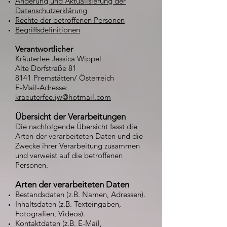
Änderung und Aktualisierung der
Datenschutzerklärung
Rechte der betroffenen Personen
Begriffsdefinitionen
Verantwortlicher
Kräuterfee Jessica Wippel
Alte Dorfstraße 81
8141 Premstätten/ Österreich
E-Mail-Adresse:
kraeuterfee.jw@hotmail.com
Übersicht der Verarbeitungen
Die nachfolgende Übersicht fasst die
Arten der verarbeiteten Daten und die
Zwecke ihrer Verarbeitung zusammen
und verweist auf die betroffenen
Personen.
Arten der verarbeiteten Daten
Bestandsdaten (z.B. Namen, Adressen).
Inhaltsdaten (z.B. Texteingaben,
Fotografien, Videos).
Kontaktdaten (z.B. E-Mail,