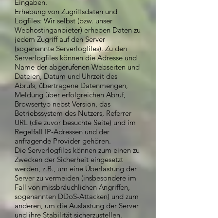
Eingaben.
Erhebung von Zugriffsdaten und
Logfiles: Wir selbst (bzw. unser
Webhostinganbieter) erheben Daten zu
jedem Zugriff auf den Server
(sogenannte Serverlogfiles). Zu den
Serverlogfiles können die Adresse und
Name der abgerufenen Webseiten und
Dateien, Datum und Uhrzeit des
Abrufs, übertragene Datenmengen,
Meldung über erfolgreichen Abruf,
Browsertyp nebst Version, das
Betriebssystem des Nutzers, Referrer
URL (die zuvor besuchte Seite) und im
Regelfall IP-Adressen und der
anfragende Provider gehören.
Die Serverlogfiles können zum einen zu
Zwecken der Sicherheit eingesetzt
werden, z.B., um eine Überlastung der
Server zu vermeiden (insbesondere im
Fall von missbräuchlichen Angriffen,
sogenannten DDoS-Attacken) und zum
anderen, um die Auslastung der Server
und ihre Stabilität sicherzustellen.